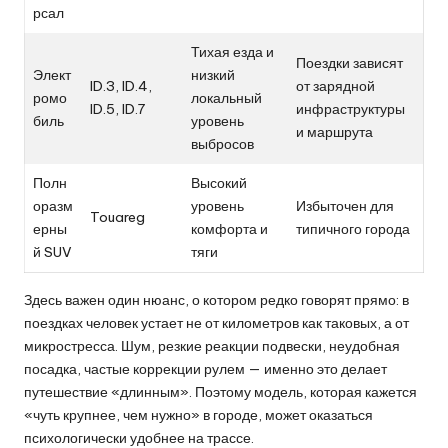
рсал
Тихая езда и
Поездки зависят
Элект
низкий
ID.3, ID.4,
от зарядной
ромо
локальный
ID.5, ID.7
инфраструктуры
биль
уровень
и маршрута
выбросов
Полн
Высокий
оразм
уровень
Избыточен для
Touareg
ерны
комфорта и
типичного города
й SUV
тяги
Здесь важен один нюанс, о котором редко говорят прямо: в
поездках человек устает не от километров как таковых, а от
микростресса. Шум, резкие реакции подвески, неудобная
посадка, частые коррекции рулем — именно это делает
путешествие «длинным». Поэтому модель, которая кажется
«чуть крупнее, чем нужно» в городе, может оказаться
психологически удобнее на трассе.