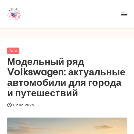
Перейти
к
R
содержимому
a
m
Опубликовано
Авто
ir
в
Модельный ряд
e
Volkswagen: актуальные
n
автомобили для города
t
и путешествий
02.06.2026