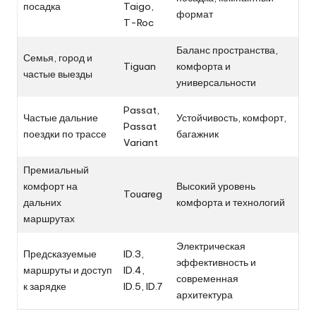
посадка
Taigo,
формат
T-Roc
Баланс пространства,
Семья, город и
Tiguan
комфорта и
частые выезды
универсальности
Passat,
Частые дальние
Устойчивость, комфорт,
Passat
поездки по трассе
багажник
Variant
Премиальный
комфорт на
Высокий уровень
Touareg
дальних
комфорта и технологий
маршрутах
Электрическая
Предсказуемые
ID.3,
эффективность и
маршруты и доступ
ID.4,
современная
к зарядке
ID.5, ID.7
архитектура