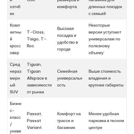
хэтчб
комфорта
длинных поездок
ек
с семьей
Комп
Некоторые
Высокая
актны
T-Cross,
версии уступают
посадка и
й
Taigo, T-
универсалам по
удобство в
кросс
Roc
полезному
городе
овер
объему
Сред
Tiguan,
нераз
Tiguan
Семейная
Выше стоимость
мерн
Allspace в
универсальн
владения и
ый
зависимости
ость
крупнее габариты
SUV
от рынка
Бизне
с-
Passat,
Комфорт на
Менее удобная
класс
Passat
трассе и
парковка в тесном
/
Variant
багажник
центре
униве