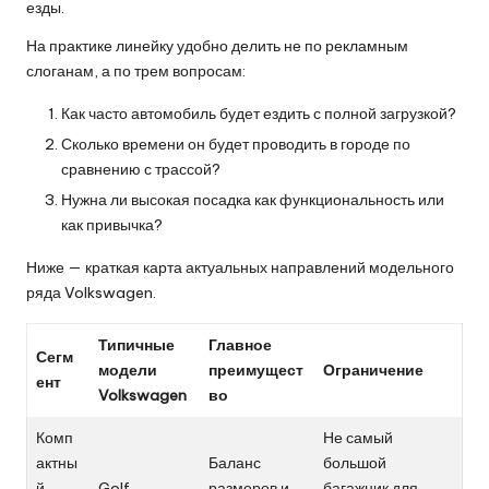
езды.
На практике линейку удобно делить не по рекламным
слоганам, а по трем вопросам:
Как часто автомобиль будет ездить с полной загрузкой?
Сколько времени он будет проводить в городе по
сравнению с трассой?
Нужна ли высокая посадка как функциональность или
как привычка?
Ниже — краткая карта актуальных направлений модельного
ряда Volkswagen.
Типичные
Главное
Сегм
модели
преимущест
Ограничение
ент
Volkswagen
во
Комп
Не самый
актны
Баланс
большой
й
Golf
размеров и
багажник для