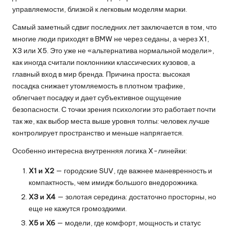
управляемости, близкой к легковым моделям марки.
Самый заметный сдвиг последних лет заключается в том, что
многие люди приходят в BMW не через седаны, а через X1,
X3 или X5. Это уже не «альтернатива нормальной модели»,
как иногда считали поклонники классических кузовов, а
главный вход в мир бренда. Причина проста: высокая
посадка снижает утомляемость в плотном трафике,
облегчает посадку и дает субъективное ощущение
безопасности. С точки зрения психологии это работает почти
так же, как выбор места выше уровня толпы: человек лучше
контролирует пространство и меньше напрягается.
Особенно интересна внутренняя логика X-линейки:
X1 и X2
— городские SUV, где важнее маневренность и
компактность, чем имидж большого внедорожника.
X3 и X4
— золотая середина: достаточно просторны, но
еще не кажутся громоздкими.
X5 и X6
— модели, где комфорт, мощность и статус