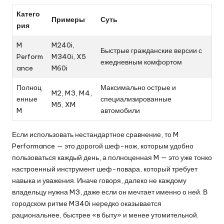
Катего
Примеры
Суть
рия
M
M240i,
Быстрые гражданские версии с
Perform
M340i, X5
ежедневным комфортом
ance
M60i
Полноц
Максимально острые и
M2, M3, M4,
енные
специализированные
M5, XM
M
автомобили
Если использовать нестандартное сравнение, то M
Performance — это дорогой шеф-нож, которым удобно
пользоваться каждый день, а полноценная M — это уже тонко
настроенный инструмент шеф-повара, который требует
навыка и уважения. Иначе говоря, далеко не каждому
владельцу нужна M3, даже если он мечтает именно о ней. В
городском ритме M340i нередко оказывается
рациональнее, быстрее «в быту» и менее утомительной.