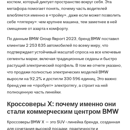
костюм, который диктует пространство вокруг себя. Эта
метафора помогает понять, почему часть водителей
влюбляется именно в «тройку», даже если может позволить
себе «пятерку»: чем крупнее машина, тем заметнее в ней
смещение от азарта к комфорту.
По данным BMW Group Report 2023, бренд BMW поставил
клиентам 2 253 835 автомобилей по всему миру, что
подтверждает устойчивый масштаб спроса на все ключевые
сегменты марки, включая традиционные седаны и быстро
растущий электрический портфель. В том же отчете указано,
что продажи полностью электрических моделей BMW
выросли на 92,2% и достигли 330 596 единиц. Это важно:
бренд уже не «пробует» электротягу, а строит на ней
полноценную часть линейки.
Кроссоверы X: почему именно они
стали коммерческим центром BMW
Кроссоверы BMW X — это SUV-линейка бренда, созданная
для сочетания высокой посадки, практичности и