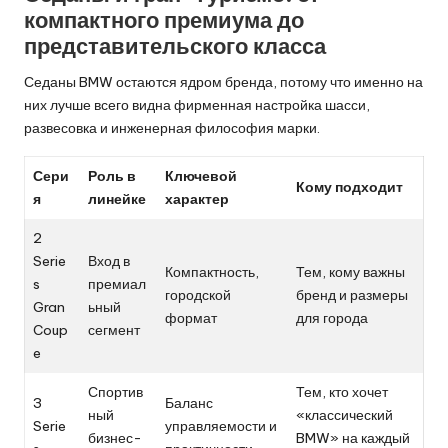
компактного премиума до
представительского класса
Седаны BMW остаются ядром бренда, потому что именно на
них лучше всего видна фирменная настройка шасси,
развесовка и инженерная философия марки.
Сери
Роль в
Ключевой
Кому подходит
я
линейке
характер
2
Serie
Вход в
Компактность,
Тем, кому важны
s
премиал
городской
бренд и размеры
Gran
ьный
формат
для города
Coup
сегмент
e
Спортив
Тем, кто хочет
3
Баланс
ный
«классический
Serie
управляемости и
бизнес-
BMW» на каждый