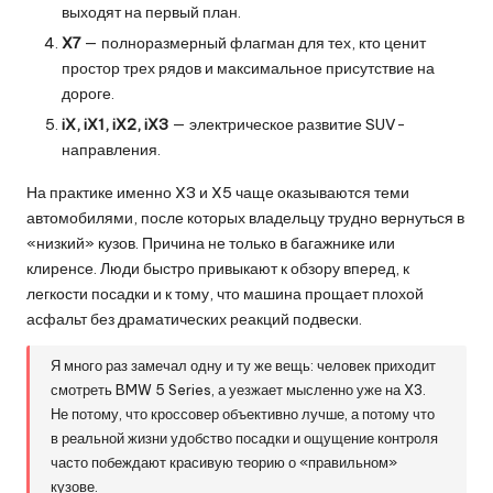
выходят на первый план.
X7
— полноразмерный флагман для тех, кто ценит
простор трех рядов и максимальное присутствие на
дороге.
iX, iX1, iX2, iX3
— электрическое развитие SUV-
направления.
На практике именно X3 и X5 чаще оказываются теми
автомобилями, после которых владельцу трудно вернуться в
«низкий» кузов. Причина не только в багажнике или
клиренсе. Люди быстро привыкают к обзору вперед, к
легкости посадки и к тому, что машина прощает плохой
асфальт без драматических реакций подвески.
Я много раз замечал одну и ту же вещь: человек приходит
смотреть BMW 5 Series, а уезжает мысленно уже на X3.
Не потому, что кроссовер объективно лучше, а потому что
в реальной жизни удобство посадки и ощущение контроля
часто побеждают красивую теорию о «правильном»
кузове.