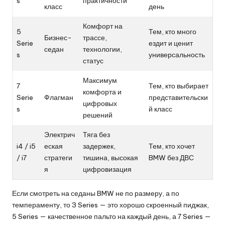
s
практичности
класс
день
Комфорт на
5
Тем, кто много
Бизнес-
трассе,
Serie
ездит и ценит
седан
технологии,
s
универсальность
статус
Максимум
7
Тем, кто выбирает
комфорта и
Serie
Флагман
представительски
цифровых
s
й класс
решений
Электрич
Тяга без
i4 / i5
еская
задержек,
Тем, кто хочет
/ i7
стратеги
тишина, высокая
BMW без ДВС
я
цифровизация
Если смотреть на седаны BMW не по размеру, а по
темпераменту, то 3 Series — это хорошо скроенный пиджак,
5 Series — качественное пальто на каждый день, а 7 Series —