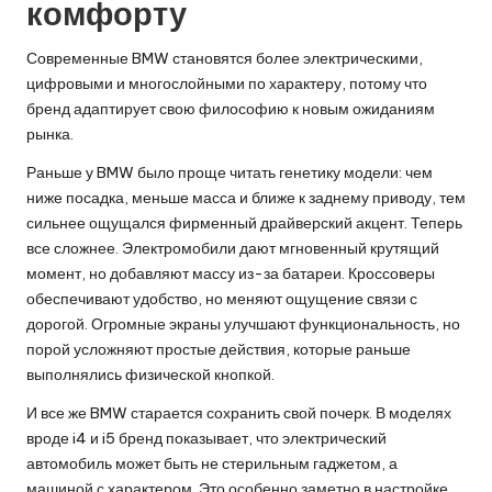
комфорту
Современные BMW становятся более электрическими,
цифровыми и многослойными по характеру, потому что
бренд адаптирует свою философию к новым ожиданиям
рынка.
Раньше у BMW было проще читать генетику модели: чем
ниже посадка, меньше масса и ближе к заднему приводу, тем
сильнее ощущался фирменный драйверский акцент. Теперь
все сложнее. Электромобили дают мгновенный крутящий
момент, но добавляют массу из-за батареи. Кроссоверы
обеспечивают удобство, но меняют ощущение связи с
дорогой. Огромные экраны улучшают функциональность, но
порой усложняют простые действия, которые раньше
выполнялись физической кнопкой.
И все же BMW старается сохранить свой почерк. В моделях
вроде i4 и i5 бренд показывает, что электрический
автомобиль может быть не стерильным гаджетом, а
машиной с характером. Это особенно заметно в настройке