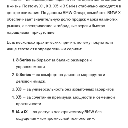
в жизнь. Поэтому X1, X3, X5 и 3 Series стабильно находятся в
центре внимания. По данным BMW Group, семейство BMW X
обеспечивает значительную долю продаж марки на многих
рынках, а электрические и гибридные версии быстро
наращивают присутствие.
Есть несколько практических причин, почему покупатели
чаще тяготеют к определенным сериям:
3 Series
выбирают за баланс размеров и
управляемости.
5 Series
— за комфорт на длинных маршрутах и
деловой имидж.
X3
— за универсальность без избыточных габаритов.
X5
— за сочетание премиума, мощности и семейной
практичности.
i4 и iX
— за доступ к электрическому BMW без
ощущения «компромиссной технологии».