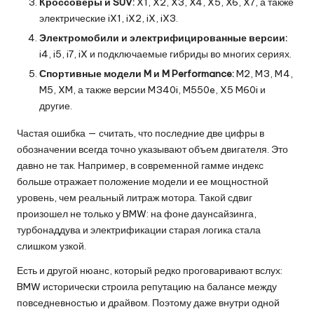
Кроссоверы и SUV:
X1, X2, X3, X4, X5, X6, X7, а также
электрические iX1, iX2, iX, iX3.
Электромобили и электрифицированные версии:
i4, i5, i7, iX и подключаемые гибриды во многих сериях.
Спортивные модели M и M Performance:
M2, M3, M4,
M5, XM, а также версии M340i, M550e, X5 M60i и
другие.
Частая ошибка — считать, что последние две цифры в
обозначении всегда точно указывают объем двигателя. Это
давно не так. Например, в современной гамме индекс
больше отражает положение модели и ее мощностной
уровень, чем реальный литраж мотора. Такой сдвиг
произошел не только у BMW: на фоне даунсайзинга,
турбонаддува и электрификации старая логика стала
слишком узкой.
Есть и другой нюанс, который редко проговаривают вслух:
BMW исторически строила репутацию на балансе между
повседневностью и драйвом. Поэтому даже внутри одной