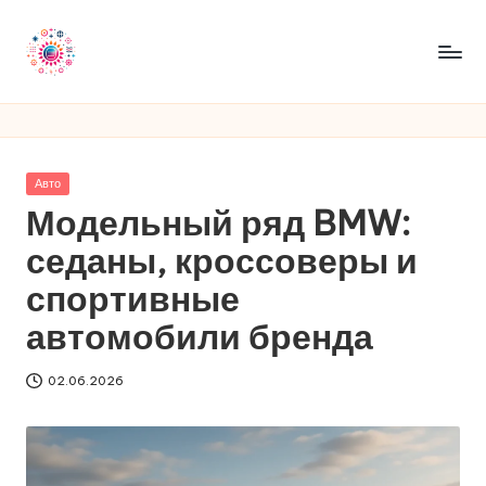
Перейти
к
R
содержимому
a
m
Опубликовано
Авто
ir
в
Модельный ряд BMW:
e
седаны, кроссоверы и
n
спортивные
t
автомобили бренда
02.06.2026