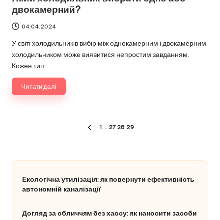
двокамерний?
04.04.2024
У світі холодильників вибір між однокамерним і двокамерним
холодильником може виявитися непростим завданням.
Кожен тип…
Читати далі
Пагінація
1
…
27
28
29
ПОПЕРЕДНЯ
записів
СТОРІНКА
Екологічна утилізація: як повернути ефективність
автономній каналізації
Догляд за обличчям без хаосу: як наносити засоби