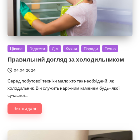
Опубліковано
Цікаве
Гаджети
Дім
Кухня
Поради
Техно
у
Правильний догляд за холодильником
04.04.2024
Серед побутової техніки мало хто так необхідний, як
холодильник. Він служить наріжним каменем будь-якої
сучасної…
Читати далі