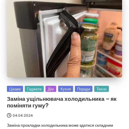
Опубліковано
Цікаве
Гаджети
Дім
Кухня
Поради
Техно
у
Заміна ущільнювача холодильника – як
поміняти гуму?
04.04.2024
Заміна прокладки холодильника може здатися складним