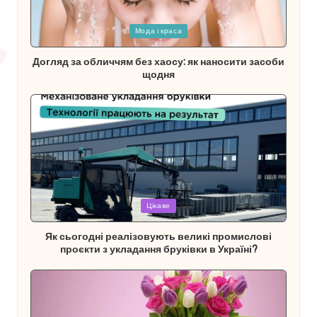
Опубліковано
Мода і краса
у
Догляд за обличчям без хаосу: як наносити засоби
щодня
Опубліковано
Цікаве
у
Як сьогодні реалізовують великі промислові
проєкти з укладання бруківки в Україні?