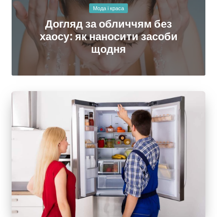
Опубліковано
Мода і краса
у
Догляд за обличчям без
хаосу: як наносити засоби
щодня