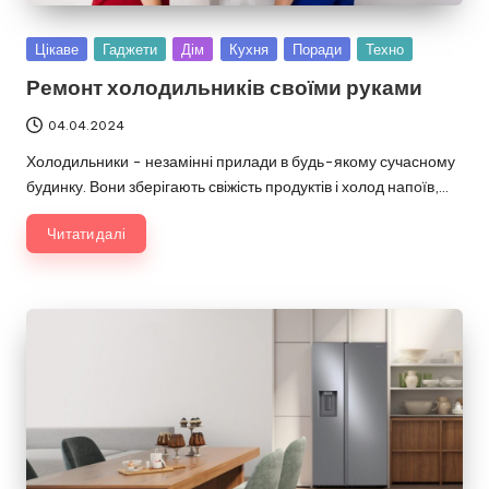
Опубліковано
Цікаве
Гаджети
Дім
Кухня
Поради
Техно
у
Ремонт холодильників своїми руками
04.04.2024
Холодильники - незамінні прилади в будь-якому сучасному
будинку. Вони зберігають свіжість продуктів і холод напоїв,…
Читати далі