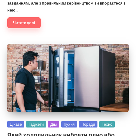
завданням, але з правильним керівництвом ви впораєтеся з
нею…
Читати далі
Опубліковано
Цікаве
Гаджети
Дім
Кухня
Поради
Техно
у
Який холодильник вибрати одно або