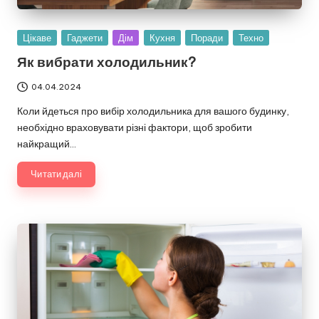
Опубліковано
Цікаве
Гаджети
Дім
Кухня
Поради
Техно
у
Як вибрати холодильник?
04.04.2024
Коли йдеться про вибір холодильника для вашого будинку,
необхідно враховувати різні фактори, щоб зробити
найкращий…
Читати далі