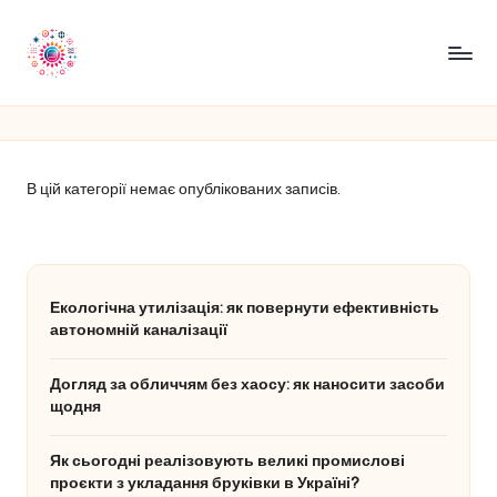
Перейти
до
R
вмісту
a
m
В цій категорії немає опублікованих записів.
ir
e
n
Екологічна утилізація: як повернути ефективність
t
автономній каналізації
Догляд за обличчям без хаосу: як наносити засоби
щодня
Як сьогодні реалізовують великі промислові
проєкти з укладання бруківки в Україні?