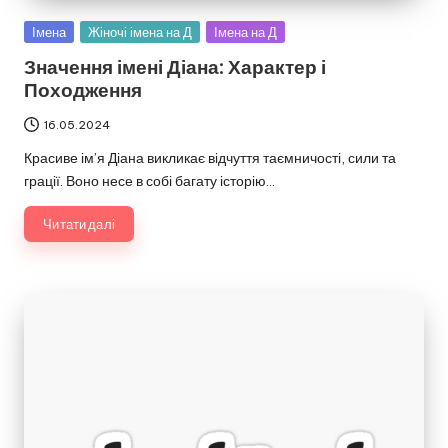
Опубліковано
Імена
Жіночі імена на Д
Імена на Д
у
Значення імені Діана: Характер і
Походження
16.05.2024
Красиве ім’я Діана викликає відчуття таємничості, сили та
грації. Воно несе в собі багату історію…
Читати далі