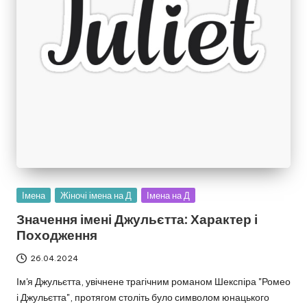
Опубліковано
Імена
Жіночі імена на Д
Імена на Д
у
Значення імені Джульєтта: Характер і
Походження
26.04.2024
Ім'я Джульєтта, увічнене трагічним романом Шекспіра "Ромео
і Джульєтта", протягом століть було символом юнацького