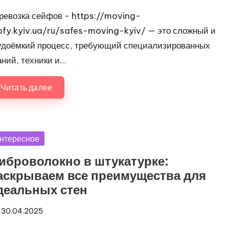
ревозка сейфов - https://moving-
ofy.kyiv.ua/ru/safes-moving-kyiv/ — это сложный и
удоёмкий процесс, требующий специализированных
аний, техники и…
Читать далее
убликовано
нтересное
иброволокно в штукатурке:
аскрываем все преимущества для
деальных стен
30.04.2025