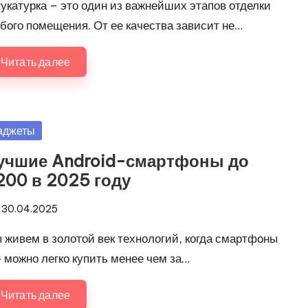
укатурка – это один из важнейших этапов отделки
бого помещения. От ее качества зависит не…
Читать далее
убликовано
аджеты
учшие Android-смартфоны до
200 в 2025 году
30.04.2025
 живем в золотой век технологий, когда смартфоны
 можно легко купить менее чем за…
Читать далее