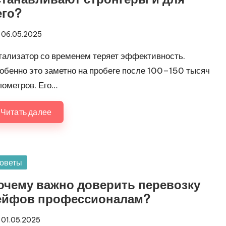
его?
06.05.2025
тализатор со временем теряет эффективность.
обенно это заметно на пробеге после 100–150 тысяч
лометров. Его…
Читать далее
убликовано
оветы
очему важно доверить перевозку
ейфов профессионалам?
01.05.2025