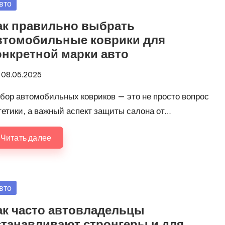
убликовано
вто
ак правильно выбрать
втомобильные коврики для
онкретной марки авто
08.05.2025
бор автомобильных ковриков — это не просто вопрос
тетики, а важный аспект защиты салона от…
Читать далее
убликовано
вто
ак часто автовладельцы
станавливают стронгеры и для